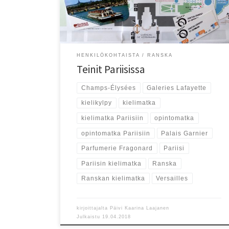
HENKILÖKOHTAISTA
RANSKA
Teinit Pariisissa
Champs-Élysées
Galeries Lafayette
kielikylpy
kielimatka
kielimatka Pariisiin
opintomatka
opintomatka Pariisiin
Palais Garnier
Parfumerie Fragonard
Pariisi
Pariisin kielimatka
Ranska
Ranskan kielimatka
Versailles
kirjoittajalta
Päivi Kaarina Laajanen
Julkaistu
19.04.2018