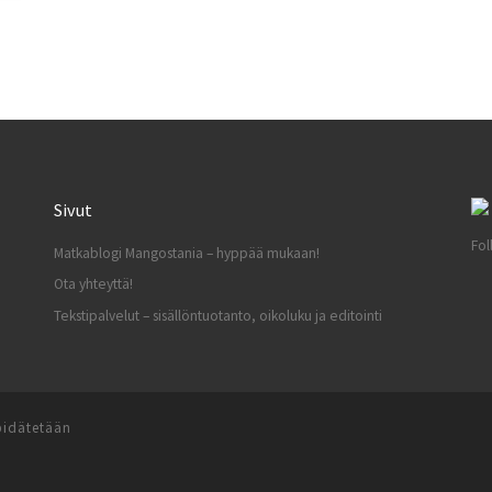
Sivut
Fol
Matkablogi Mangostania – hyppää mukaan!
Ota yhteyttä!
Tekstipalvelut – sisällöntuotanto, oikoluku ja editointi
pidätetään