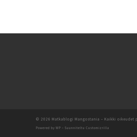
© 2026
Matkablogi Mangostania
– Kaikki oikeudet 
Powered by
WP
– Suunniteltu
Customizrilla