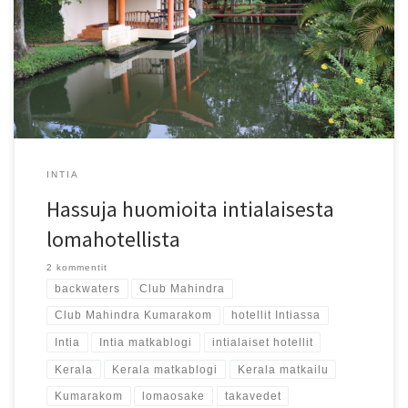
Kumarakomissa on maisemiensa puolesta ainesta matkailun
superhitiksi. Club Mahindra osoitti, että moni asia intialaisessa
resortissa voi kuitenkin yllättää.
INTIA
Hassuja huomioita intialaisesta
lomahotellista
2 kommentit
backwaters
Club Mahindra
Club Mahindra Kumarakom
hotellit Intiassa
Intia
Intia matkablogi
intialaiset hotellit
Kerala
Kerala matkablogi
Kerala matkailu
Kumarakom
lomaosake
takavedet