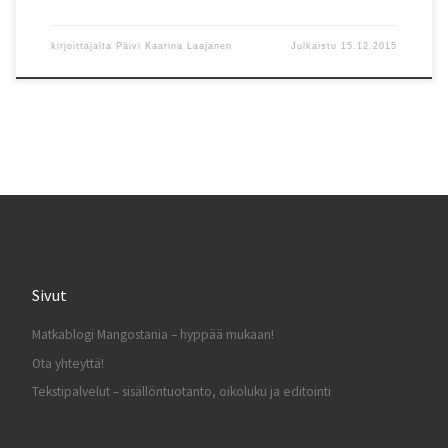
kirjoittajalta
Päivi Kaarina Laajanen
Julkaistu
15.12.2015
Sivut
Matkablogi Mangostania – hyppää mukaan!
Ota yhteyttä!
Tekstipalvelut – sisällöntuotanto, oikoluku ja editointi