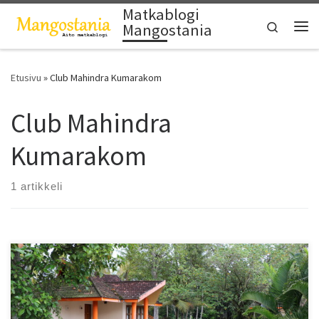
Matkablogi
Skip to content
Search
Mangostania
Vali
Etusivu
»
Club Mahindra Kumarakom
Club Mahindra
Kumarakom
1 artikkeli