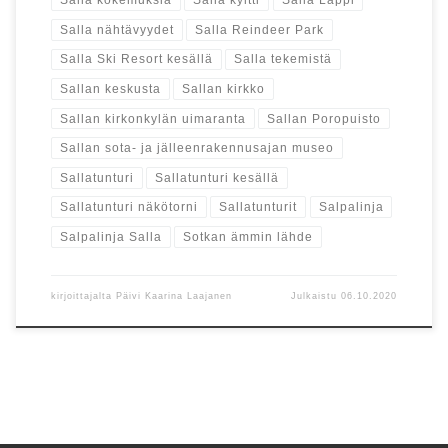
Salla kokemuksia
Salla kyltti
Salla Lappi
Salla nähtävyydet
Salla Reindeer Park
Salla Ski Resort kesällä
Salla tekemistä
Sallan keskusta
Sallan kirkko
Sallan kirkonkylän uimaranta
Sallan Poropuisto
Sallan sota- ja jälleenrakennusajan museo
Sallatunturi
Sallatunturi kesällä
Sallatunturi näkötorni
Sallatunturit
Salpalinja
Salpalinja Salla
Sotkan ämmin lähde
kirjoittajalta
Päivi Kaarina Laajanen
Julkaistu
06.10.2020