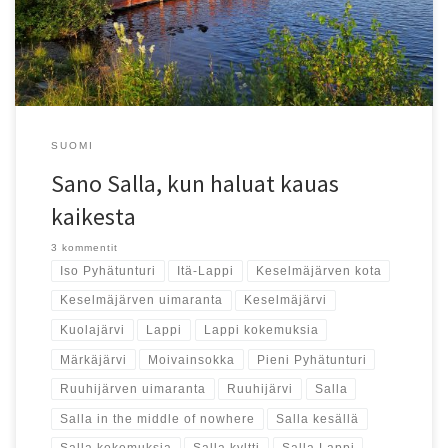
SUOMI
Sano Salla, kun haluat kauas
kaikesta
3 kommentit
Iso Pyhätunturi
Itä-Lappi
Keselmäjärven kota
Keselmäjärven uimaranta
Keselmäjärvi
Kuolajärvi
Lappi
Lappi kokemuksia
Märkäjärvi
Moivainsokka
Pieni Pyhätunturi
Ruuhijärven uimaranta
Ruuhijärvi
Salla
Salla in the middle of nowhere
Salla kesällä