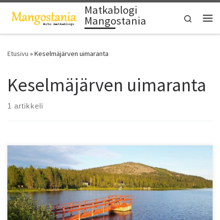
Matkablogi
Skip to content
Search
Mangostania
Vali
Etusivu
»
Keselmäjärven uimaranta
Keselmäjärven uimaranta
1 artikkeli
Salla on kesällä ihanan rauhallinen lomakohde, jossa ohjelmaksi
riittävät luontoretket ja pyörähdys kylällä.