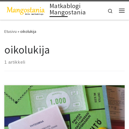
Matkablogi
Skip to content
Search
Mangostania
Vali
Etusivu
»
oikolukija
oikolukija
1 artikkeli
”On syntymäpäiväsi. Peri mk 1000 jokaiselta osanottajalta.”