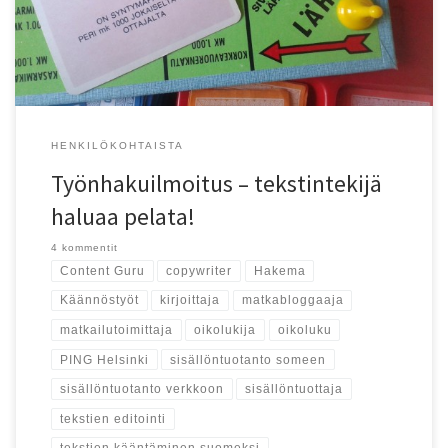
HENKILÖKOHTAISTA
Työnhakuilmoitus – tekstintekijä
haluaa pelata!
4 kommentit
Content Guru
copywriter
Hakema
Käännöstyöt
kirjoittaja
matkabloggaaja
matkailutoimittaja
oikolukija
oikoluku
PING Helsinki
sisällöntuotanto someen
sisällöntuotanto verkkoon
sisällöntuottaja
tekstien editointi