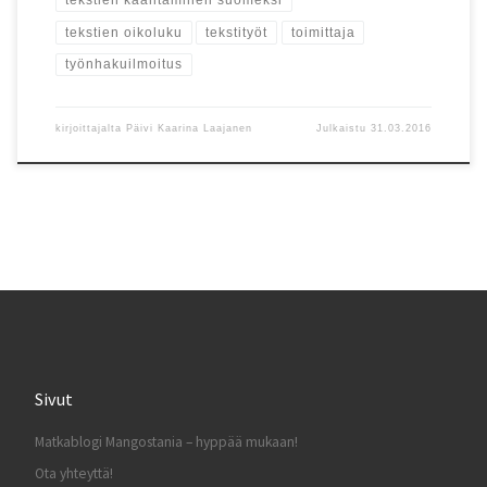
tekstien kääntäminen suomeksi
tekstien oikoluku
tekstityöt
toimittaja
työnhakuilmoitus
kirjoittajalta
Päivi Kaarina Laajanen
Julkaistu
31.03.2016
Sivut
Matkablogi Mangostania – hyppää mukaan!
Ota yhteyttä!