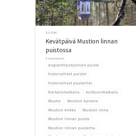
SUOMI
Kevätpäivä Mustion linnan
puistossa
3 kommentit
englantilaistyylinen puisto
historialliset puistot
historialliset puutarhat
Kartanomatkailu
kulttuurimatkailu
Mustio
Mustion kartano
Mustion kirkko
Mustion linna
Mustion linnan puisto
Mustion linnan puutarha