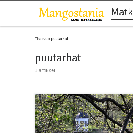
Matk
Skip to content
Etusivu
»
puutarhat
puutarhat
1 artikkeli
Mustion linna puistoineen on upea päiväretkikohde
Helsingistä. Katso kuvat ja lumoudu!