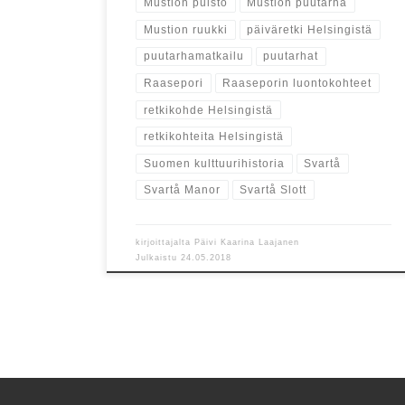
Mustion puisto
Mustion puutarha
Mustion ruukki
päiväretki Helsingistä
puutarhamatkailu
puutarhat
Raasepori
Raaseporin luontokohteet
retkikohde Helsingistä
retkikohteita Helsingistä
Suomen kulttuurihistoria
Svartå
Svartå Manor
Svartå Slott
kirjoittajalta
Päivi Kaarina Laajanen
Julkaistu
24.05.2018