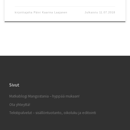
kirjoittajalta
Päivi Kaarina Laajanen
Julkaistu
11.07.2018
Sivut
Matkablogi Mangostania – hyppää mukaan!
Ota yhteyttä!
Tekstipalvelut – sisällöntuotanto, oikoluku ja editointi