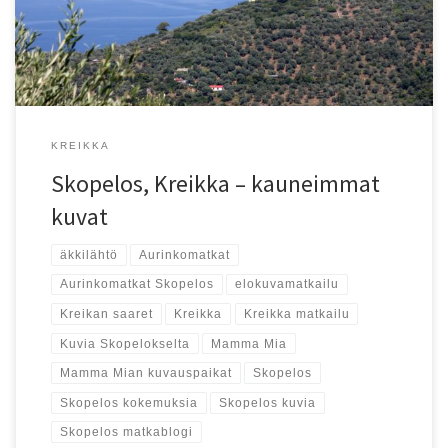
KREIKKA
Skopelos, Kreikka – kauneimmat
kuvat
äkkilähtö
Aurinkomatkat
Aurinkomatkat Skopelos
elokuvamatkailu
Kreikan saaret
Kreikka
Kreikka matkailu
Kuvia Skopelokselta
Mamma Mia
Mamma Mian kuvauspaikat
Skopelos
Skopelos kokemuksia
Skopelos kuvia
Skopelos matkablogi