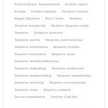
Autonvuokraus Skopeloksella
Kreikan saaret
Kreikka
Kreikka matkailu
Kyratso's Kitchen
Magali Skopelos
Moto Center
Skiathos
Skiathos lentokenttä
Skiathos Skopelos lautta
Skopelos
Skopelos ajaminen
Skopelos autolla
Skopelos autonvuokraus
Skopelos kokemuksia
Skopelos Kreikka
Skopelos kuljetukset
Skopelos lautta
Skopelos lentokenttäkuljetus
Skopelos matkablogi
Skopelos matkavinkit
Skopelos matkavinkkejä
Skopelos pakettimatka
Skopelos ravintolat
Skopelos ravintolavinkit
Skopelos vinkit
Skopelos vinkkejä
Sun Accommodation
Vrachos Café Bar