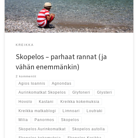
KREIKKA
Skopelos – parhaat rannat (ja
vähän enemmänkin)
2 kommentit
Agios Ioannis
Agnondas
Aurinkomatkat Skopelos
Glyfoneri
Glysteri
Hovolo
Kastani
Kreikka kokemuksia
Kreikka matkablogi
Limnoari
Loutraki
Milia
Panormos
Skopelos
Skopelos Aurinkomatkat
Skopelos autolla