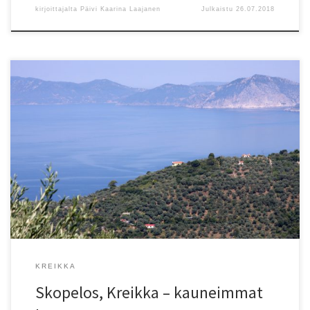
kirjoittajalta
Päivi Kaarina Laajanen
Julkaistu
26.07.2018
”Skopelos on kyllä voittanut maisemalotossa. Tuntuu melkein
epäreilulta, että yhdelle saarelle on ahdettu niin monta
satumaisen upeaa postikorttimaisemaa.”
KREIKKA
Skopelos, Kreikka – kauneimmat