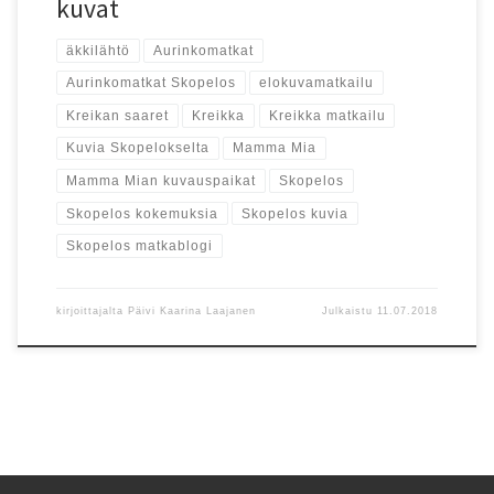
kuvat
äkkilähtö
Aurinkomatkat
Aurinkomatkat Skopelos
elokuvamatkailu
Kreikan saaret
Kreikka
Kreikka matkailu
Kuvia Skopelokselta
Mamma Mia
Mamma Mian kuvauspaikat
Skopelos
Skopelos kokemuksia
Skopelos kuvia
Skopelos matkablogi
kirjoittajalta
Päivi Kaarina Laajanen
Julkaistu
11.07.2018