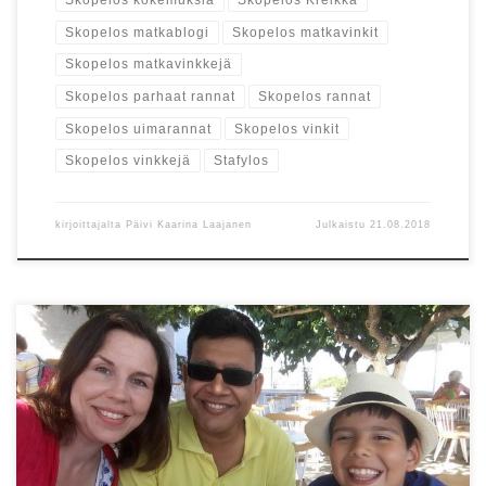
Skopelos kokemuksia
Skopelos Kreikka
Skopelos matkablogi
Skopelos matkavinkit
Skopelos matkavinkkejä
Skopelos parhaat rannat
Skopelos rannat
Skopelos uimarannat
Skopelos vinkit
Skopelos vinkkejä
Stafylos
kirjoittajalta
Päivi Kaarina Laajanen
Julkaistu
21.08.2018
Suuntana Skopelos? Tässä käytännön tietoa matkoista sekä
testattuja vinkkejä: kuljetukset, hotelli, autonvuokraus ja ravintolat.