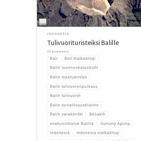
INDONESIA
Tulivuorituristeiksi Balille
10 kommentit
Bali
Bali matkablogi
Balin luonnonkatastrofit
Balin maanjäristys
Balin tulivuorenpurkaus
Balin tulivuoret
Balin turvallisuustilanne
Balin varakentät
Besakih
evakuointialue Balilla
Gunung Agung
Indonesia
Indonesia matkablogi