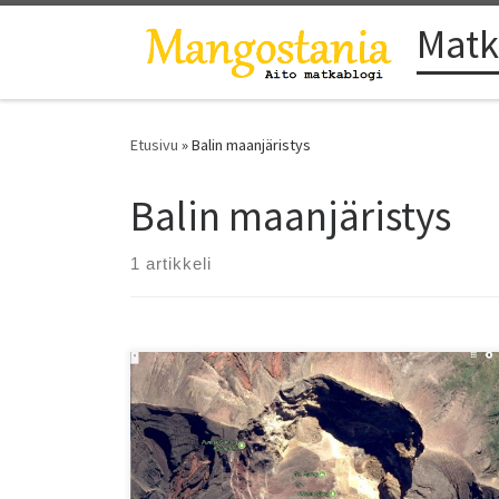
Matk
Skip to content
Etusivu
»
Balin maanjäristys
Balin maanjäristys
1 artikkeli
Lähtisitkö katsomaan, kun tulivuori purkautuu? Meillä se
saattaa olla nyt edessä – koko perheen voimin. Bali ja
Gunung Agung, olemme valmiina.