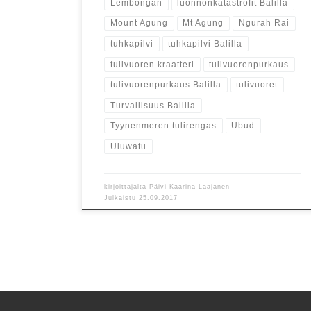
Lembongan
luonnonkatastrofit Balilla
Mount Agung
Mt Agung
Ngurah Rai
tuhkapilvi
tuhkapilvi Balilla
tulivuoren kraatteri
tulivuorenpurkaus
tulivuorenpurkaus Balilla
tulivuoret
Turvallisuus Balilla
Tyynenmeren tulirengas
Ubud
Uluwatu
kirjoittajalta
Päivi Kaarina Laajanen
Julkaistu
25.09.2017