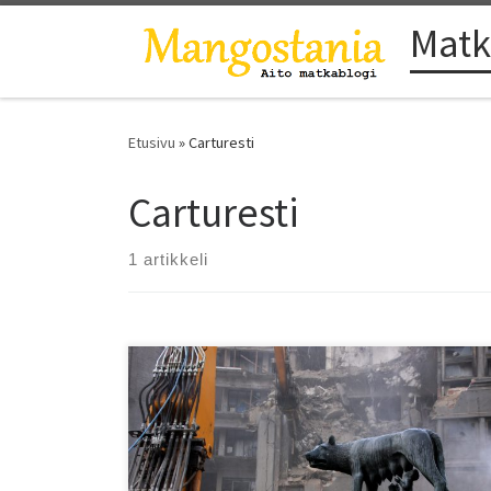
Matk
Skip to content
Etusivu
»
Carturesti
Carturesti
1 artikkeli
Se on yhtaikaa rappioromanttinen, yltiömoderni,
pariisilainen ja ex-kommunistinen. Ei ole toista sellaista
kaupunkia kuin Bukarest.