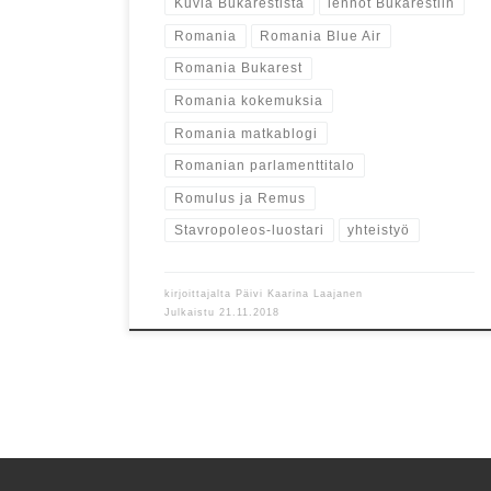
Kuvia Bukarestista
lennot Bukarestiin
Romania
Romania Blue Air
Romania Bukarest
Romania kokemuksia
Romania matkablogi
Romanian parlamenttitalo
Romulus ja Remus
Stavropoleos-luostari
yhteistyö
kirjoittajalta
Päivi Kaarina Laajanen
Julkaistu
21.11.2018