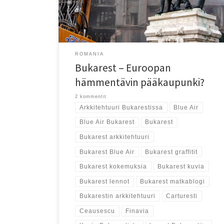
ROMANIA
Bukarest – Euroopan
hämmentävin pääkaupunki?
2 kommentit
Arkkitehtuuri Bukarestissa
Blue Air
Blue Air Bukarest
Bukarest
Bukarest arkkitehtuuri
Bukarest Blue Air
Bukarest graffitit
Bukarest kokemuksia
Bukarest kuvia
Bukarest lennot
Bukarest matkablogi
Bukarestin arkkitehtuuri
Carturesti
Ceausescu
Finavia