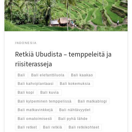
INDONESIA
Retkiä Ubudista – temppeleitä ja
riisiterasseja
Bali
Bali elefanttiluola
Bali kaakao
Bali kahviplantaasi
Bali kokemuksia
Bali kopi
Bali kuvia
Bali kylpeminen temppelissä
Bali matkablogi
Bali matkavinkkejä
Bali nähtävyydet
Bali omatoimisesti
Bali pyhä lähde
Bali retket
Bali retkiä
Bali retkikohteet