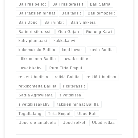
Bali riisipellot
Bali riisiterassit
Bali Satria
Bali taksien hinnat
Bali taksit
Bali temppelit
Bali Ubud
Bali vinkit
Bali vinkkejä
Balin riisiterassit
Goa Gajah
Gunung Kawi
kahviplantaasi
kakkakahvi
kokemuksia Balilta
kopi luwak
kuvia Balilta
Liikkuminen Balilla
Luwak coffee
Luwak kahvi
Pura Tirta Empul
retket Ubudista
retkiä Balilla
retkiä Ubudista
retkikohteita Balilla
riisiterassit
Satria Agrowisata
sivettikissa
sivettikissakahvi
taksien hinnat Balilla
Tegallalang
Tirta Empul
Ubud Bali
Ubud elefanttiluola
Ubud retket
Ubud retkiä