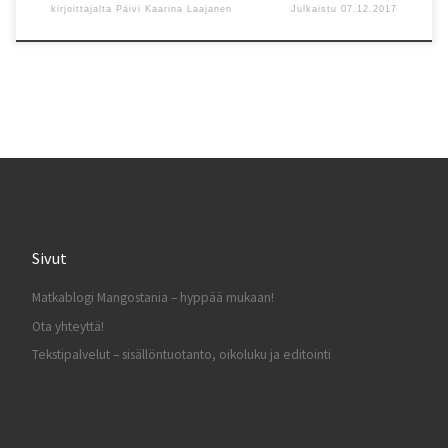
kirjoittajalta
Päivi Kaarina Laajanen
Julkaistu
07.12.2017
Sivut
Matkablogi Mangostania – hyppää mukaan!
Ota yhteyttä!
Tekstipalvelut – sisällöntuotanto, oikoluku ja editointi