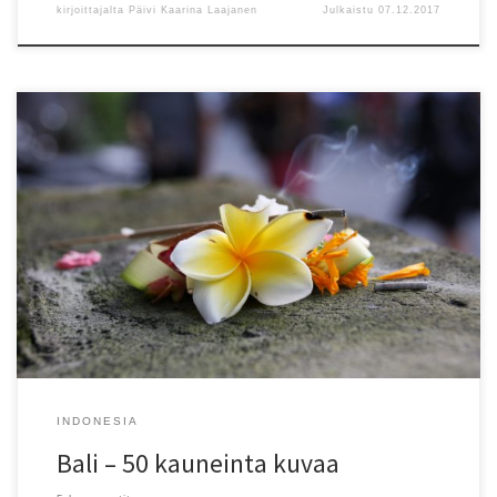
kirjoittajalta
Päivi Kaarina Laajanen
Julkaistu
07.12.2017
Äärimmäisen vaikean valinnan jälkeen: tässä ovat omat suosikkini
Balin matkakuviemme joukosta. Ehkä sinäkin varaat lennot Balille
nähtyäsi ne!
INDONESIA
Bali – 50 kauneinta kuvaa