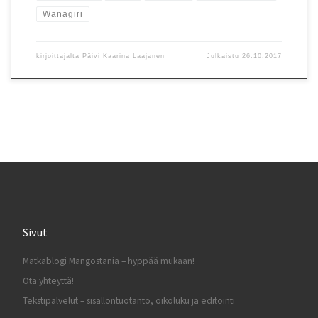
Wanagiri
kirjoittajalta
Päivi Kaarina Laajanen
Julkaistu
26.10.2017
Sivut
Matkablogi Mangostania – hyppää mukaan!
Ota yhteyttä!
Tekstipalvelut – sisällöntuotanto, oikoluku ja editointi