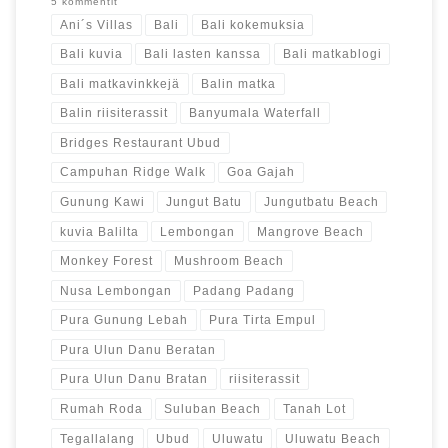
5 kommentit
Ani´s Villas
Bali
Bali kokemuksia
Bali kuvia
Bali lasten kanssa
Bali matkablogi
Bali matkavinkkejä
Balin matka
Balin riisiterassit
Banyumala Waterfall
Bridges Restaurant Ubud
Campuhan Ridge Walk
Goa Gajah
Gunung Kawi
Jungut Batu
Jungutbatu Beach
kuvia Balilta
Lembongan
Mangrove Beach
Monkey Forest
Mushroom Beach
Nusa Lembongan
Padang Padang
Pura Gunung Lebah
Pura Tirta Empul
Pura Ulun Danu Beratan
Pura Ulun Danu Bratan
riisiterassit
Rumah Roda
Suluban Beach
Tanah Lot
Tegallalang
Ubud
Uluwatu
Uluwatu Beach