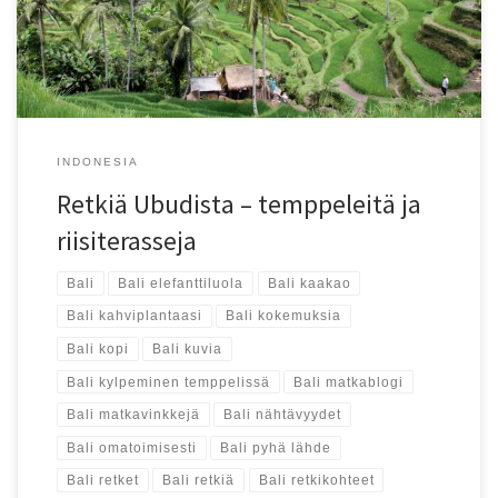
INDONESIA
Retkiä Ubudista – temppeleitä ja
riisiterasseja
Bali
Bali elefanttiluola
Bali kaakao
Bali kahviplantaasi
Bali kokemuksia
Bali kopi
Bali kuvia
Bali kylpeminen temppelissä
Bali matkablogi
Bali matkavinkkejä
Bali nähtävyydet
Bali omatoimisesti
Bali pyhä lähde
Bali retket
Bali retkiä
Bali retkikohteet