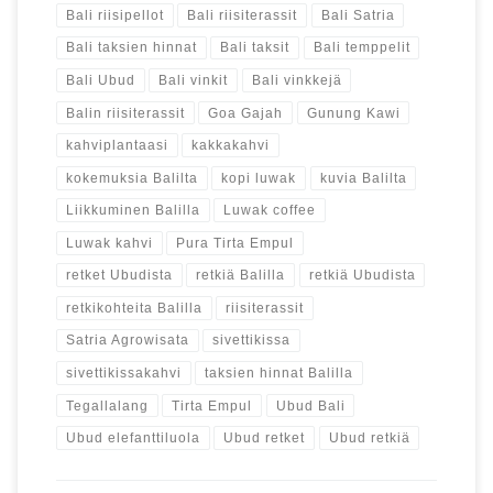
Bali riisipellot
Bali riisiterassit
Bali Satria
Bali taksien hinnat
Bali taksit
Bali temppelit
Bali Ubud
Bali vinkit
Bali vinkkejä
Balin riisiterassit
Goa Gajah
Gunung Kawi
kahviplantaasi
kakkakahvi
kokemuksia Balilta
kopi luwak
kuvia Balilta
Liikkuminen Balilla
Luwak coffee
Luwak kahvi
Pura Tirta Empul
retket Ubudista
retkiä Balilla
retkiä Ubudista
retkikohteita Balilla
riisiterassit
Satria Agrowisata
sivettikissa
sivettikissakahvi
taksien hinnat Balilla
Tegallalang
Tirta Empul
Ubud Bali
Ubud elefanttiluola
Ubud retket
Ubud retkiä