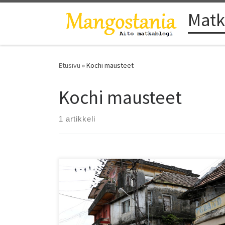
Matk
Skip to content
Etusivu
»
Kochi mausteet
Kochi mausteet
1 artikkeli
Pidätkö rappioromantiikasta? Niin minäkin! Kochin
Mattancherry sopii juuri meidänlaisillemme. Mutta
maustekaupasta siellä on jäljellä enää pienet rippeet.