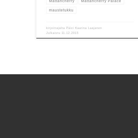
Mattancherry
Mattancherry Palace
maustetukku
kirjoittajalta
Päivi Kaarina Laajanen
Julkaistu
11.12.2015