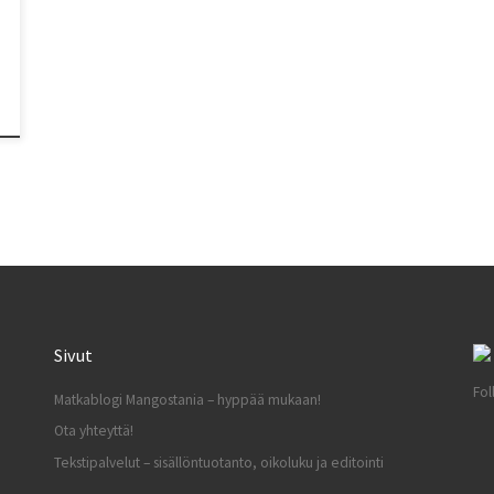
Sivut
Fol
Matkablogi Mangostania – hyppää mukaan!
Ota yhteyttä!
Tekstipalvelut – sisällöntuotanto, oikoluku ja editointi