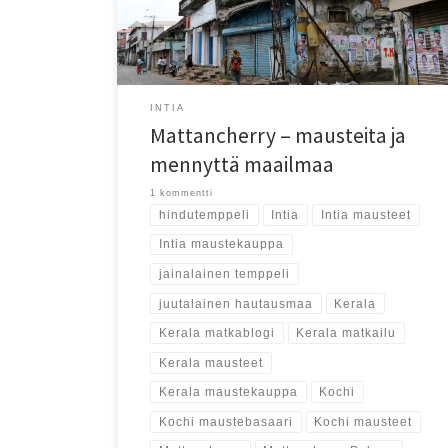
INTIA
Mattancherry – mausteita ja
mennyttä maailmaa
1 kommentti
hindutemppeli
Intia
Intia mausteet
Intia maustekauppa
jainalainen temppeli
juutalainen hautausmaa
Kerala
Kerala matkablogi
Kerala matkailu
Kerala mausteet
Kerala maustekauppa
Kochi
Kochi maustebasaari
Kochi mausteet