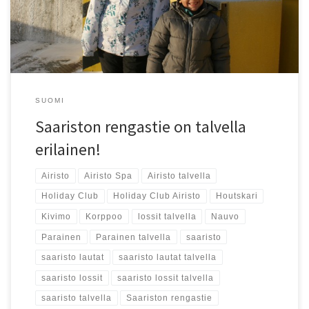
SUOMI
Saariston rengastie on talvella
erilainen!
Airisto
Airisto Spa
Airisto talvella
Holiday Club
Holiday Club Airisto
Houtskari
Kivimo
Korppoo
lossit talvella
Nauvo
Parainen
Parainen talvella
saaristo
saaristo lautat
saaristo lautat talvella
saaristo lossit
saaristo lossit talvella
saaristo talvella
Saariston rengastie