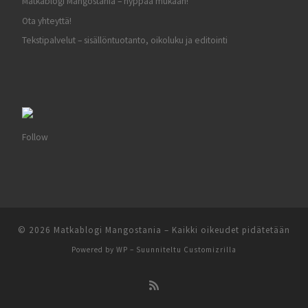
Matkablogi Mangostania – hyppää mukaan!
Ota yhteyttä!
Tekstipalvelut – sisällöntuotanto, oikoluku ja editointi
Follow
© 2026
Matkablogi Mangostania
– Kaikki oikeudet pidätetään
Powered by
WP
– Suunniteltu
Customizrilla