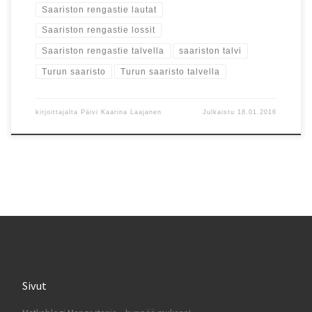
Saariston rengastie lautat
Saariston rengastie lossit
Saariston rengastie talvella
saariston talvi
Turun saaristo
Turun saaristo talvella
kirjoittajalta
Päivi Kaarina Laajanen
Julkaistu
18.01.2016
Sivut