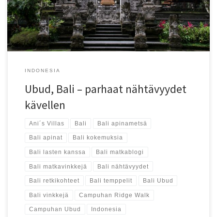
INDONESIA
Ubud, Bali – parhaat nähtävyydet
kävellen
Ani´s Villas
Bali
Bali apinametsä
Bali apinat
Bali kokemuksia
Bali lasten kanssa
Bali matkablogi
Bali matkavinkkejä
Bali nähtävyydet
Bali retkikohteet
Bali temppelit
Bali Ubud
Bali vinkkejä
Campuhan Ridge Walk
Campuhan Ubud
Indonesia