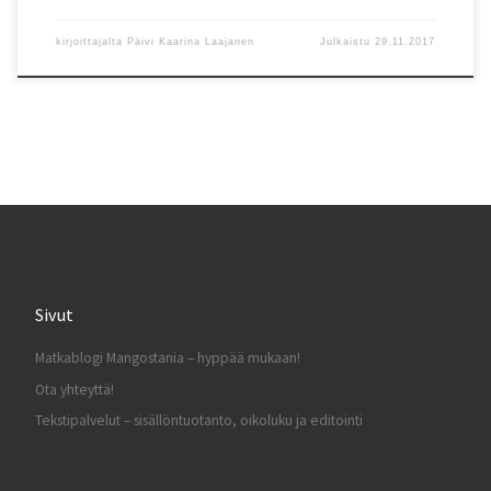
kirjoittajalta
Päivi Kaarina Laajanen
Julkaistu
29.11.2017
Sivut
Matkablogi Mangostania – hyppää mukaan!
Ota yhteyttä!
Tekstipalvelut – sisällöntuotanto, oikoluku ja editointi