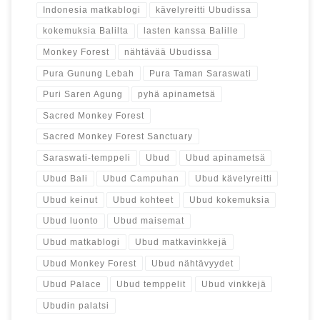
Indonesia matkablogi
kävelyreitti Ubudissa
kokemuksia Balilta
lasten kanssa Balille
Monkey Forest
nähtävää Ubudissa
Pura Gunung Lebah
Pura Taman Saraswati
Puri Saren Agung
pyhä apinametsä
Sacred Monkey Forest
Sacred Monkey Forest Sanctuary
Saraswati-temppeli
Ubud
Ubud apinametsä
Ubud Bali
Ubud Campuhan
Ubud kävelyreitti
Ubud keinut
Ubud kohteet
Ubud kokemuksia
Ubud luonto
Ubud maisemat
Ubud matkablogi
Ubud matkavinkkejä
Ubud Monkey Forest
Ubud nähtävyydet
Ubud Palace
Ubud temppelit
Ubud vinkkejä
Ubudin palatsi