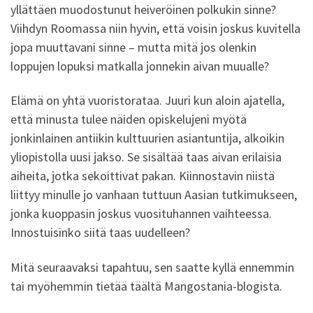
yllättäen muodostunut heiveröinen polkukin sinne?
Viihdyn Roomassa niin hyvin, että voisin joskus kuvitella
jopa muuttavani sinne – mutta mitä jos olenkin
loppujen lopuksi matkalla jonnekin aivan muualle?
Elämä on yhtä vuoristorataa. Juuri kun aloin ajatella,
että minusta tulee näiden opiskelujeni myötä
jonkinlainen antiikin kulttuurien asiantuntija, alkoikin
yliopistolla uusi jakso. Se sisältää taas aivan erilaisia
aiheita, jotka sekoittivat pakan. Kiinnostavin niistä
liittyy minulle jo vanhaan tuttuun Aasian tutkimukseen,
jonka kuoppasin joskus vuosituhannen vaihteessa.
Innostuisinko siitä taas uudelleen?
Mitä seuraavaksi tapahtuu, sen saatte kyllä ennemmin
tai myöhemmin tietää täältä Mangostania-blogista.