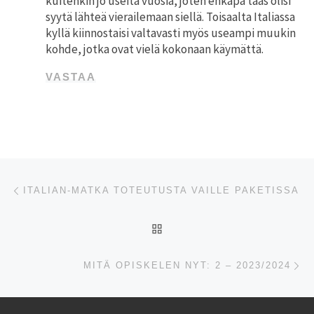
kuitenkin jo useita vuosia, joten ehkäpä taas olisi
syytä lähteä vierailemaan siellä. Toisaalta Italiassa
kyllä kiinnostaisi valtavasti myös useampi muukin
kohde, jotka ovat vielä kokonaan käymättä.
VASTAA
Artikkelien navigointi
Edellinen
ITALIAN-MATKA TOTEUTUSTA VAILLE PAKETISSA
ARTIKKELISIVULLE
Se
MITÄ OPISKELEN NYT: 2 – 2023/2024