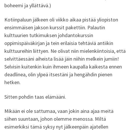
boheemi ja yllättävä.)
Kotiinpaluun jälkeen oli viikko aikaa pistää yliopiston
ensimmäisen jakson kurssit pakettiin. Palautin
kulttuurien tutkimuksen johdantokurssin
oppimispäiväkirjan ja tein erilaisia tehtäviä antiikin
kulttuureihin liittyen. Ne olivat niin mielenkiintoisia, että
selvittäessäni aiheista lisää jäin niihin melkein jumiin!
Selvisin kuitenkin kuin ihmeen kaupalla kaikesta ennen
deadlinea, olin ylpeä itsestäni ja hengähdin pienen
hetken.
Sitten pohdin taas elämääni.
Mikään ei ole sattumaa, vaan jokin aina ajaa meitä
siihen suuntaan, johon olemme menossa. Miltä
esimerkiksi tämä syksy nyt jälkeenpäin ajatellen