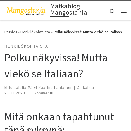
Matkablogi
Skip to content
Search
Mangostania
Vali
Etusivu
»
Henkilökohtaista
»
Polku näkyvissä! Mutta viekö se Italiaan?
HENKILÖKOHTAISTA
Polku näkyvissä! Mutta
viekö se Italiaan?
kirjoittajalta
Päivi Kaarina Laajanen
|
Julkaistu
23.11.2023
|
1 kommentti
Mitä onkaan tapahtunut
tänä syksynä: