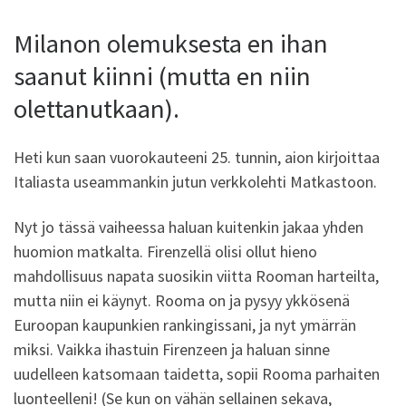
Milanon olemuksesta en ihan
saanut kiinni (mutta en niin
olettanutkaan).
Heti kun saan vuorokauteeni 25. tunnin, aion kirjoittaa
Italiasta useammankin jutun verkkolehti Matkastoon.
Nyt jo tässä vaiheessa haluan kuitenkin jakaa yhden
huomion matkalta. Firenzellä olisi ollut hieno
mahdollisuus napata suosikin viitta Rooman harteilta,
mutta niin ei käynyt. Rooma on ja pysyy ykkösenä
Euroopan kaupunkien rankingissani, ja nyt ymärrän
miksi. Vaikka ihastuin Firenzeen ja haluan sinne
uudelleen katsomaan taidetta, sopii Rooma parhaiten
luonteelleni! (Se kun on vähän sellainen sekava,