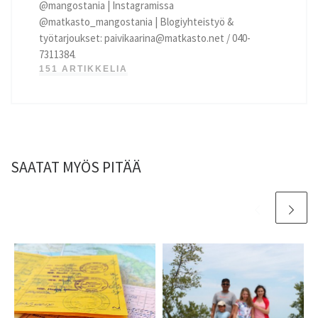
@mangostania | Instagramissa
@matkasto_mangostania | Blogiyhteistyö &
työtarjoukset: paivikaarina@matkasto.net / 040-
7311384.
151 ARTIKKELIA
SAATAT MYÖS PITÄÄ