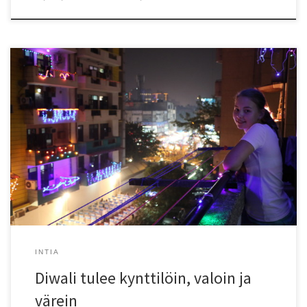
Olen onnellinen, että saimme kokea diwalin Intiassa. Saavuimme
muutamaa päivää aiemmin osallistuaksemme paitsi juhlan
viettoon, myös sen valmisteluun.
INTIA
Diwali tulee kynttilöin, valoin ja
värein