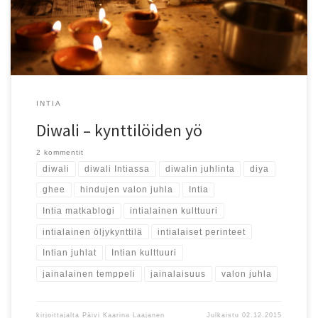
INTIA
Diwali – kynttilöiden yö
2 kommentit
diwali
diwali Intiassa
diwalin juhlinta
diya
ghee
hindujen valon juhla
Intia
Intia matkablogi
intialainen kulttuuri
intialainen öljykynttilä
intialaiset perinteet
Intian juhlat
Intian kulttuuri
jainalainen temppeli
jainalaisuus
valon juhla
kirjoittajalta
Päivi Kaarina Laajanen
Julkaistu
02.12.2015