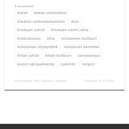
4 kommentit
diwali
diwali-valmistelut
diwaliin valmistautuminen
diya
hindujen juhlat
hindujen valon juhla
hindulaisuus
Intia
intialainen kulttuuri
intialainen öljykynttilä
intialaiset perinteet
Intian juhlat
Intian kulttuuri
jainalaisuus
kuviot värijauheesta
Lakshmi
rangoli
kirjoittajalta
Päivi Kaarina Laajanen
Julkaistu
27.11.2015