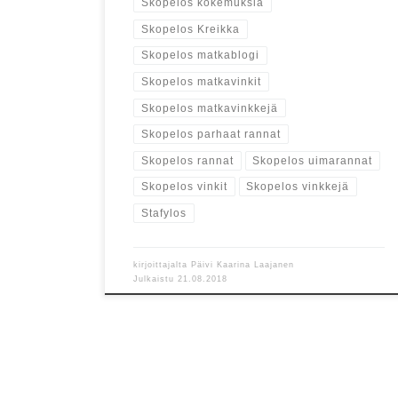
Skopelos kokemuksia
Skopelos Kreikka
Skopelos matkablogi
Skopelos matkavinkit
Skopelos matkavinkkejä
Skopelos parhaat rannat
Skopelos rannat
Skopelos uimarannat
Skopelos vinkit
Skopelos vinkkejä
Stafylos
kirjoittajalta
Päivi Kaarina Laajanen
Julkaistu
21.08.2018