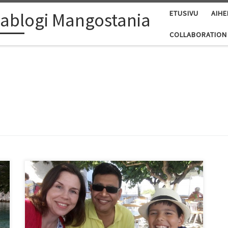
ablogi Mangostania
ETUSIVU
AIHE
COLLABORATION
Suuntana Skopelos? Tässä käytännön tietoa matkoista
sekä testattuja vinkkejä: kuljetukset, hotelli,
autonvuokraus ja ravintolat.