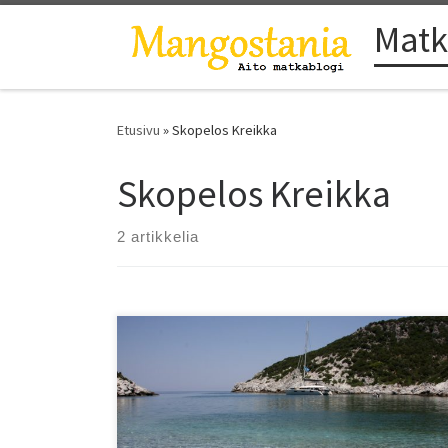
Matk
Skip to content
Etusivu
»
Skopelos Kreikka
Skopelos Kreikka
2 artikkelia
Skopelos on rantakohde, jossa riittää valinnanvaraa:
tekee tiukkaa ehtiä kaikille hienoille rannoille viikon
loman aikana. Me teimme parhaamme ja kiersimme