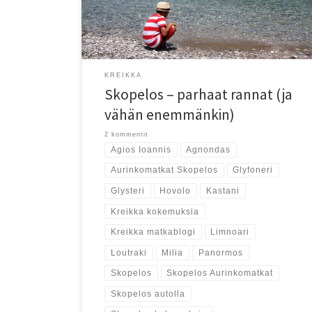
melkein kaikki Skopeloksen rannat!
KREIKKA
Skopelos – parhaat rannat (ja
vähän enemmänkin)
2 kommentit
Agios Ioannis
Agnondas
Aurinkomatkat Skopelos
Glyfoneri
Glysteri
Hovolo
Kastani
Kreikka kokemuksia
Kreikka matkablogi
Limnoari
Loutraki
Milia
Panormos
Skopelos
Skopelos Aurinkomatkat
Skopelos autolla