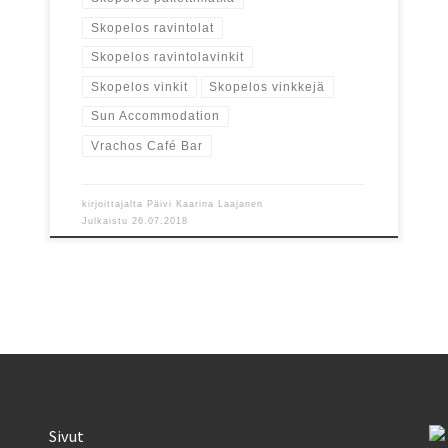
Skopelos ravintolat
Skopelos ravintolavinkit
Skopelos vinkit
Skopelos vinkkejä
Sun Accommodation
Vrachos Café Bar
kirjoittajalta
Päivi Kaarina Laajanen
Julkaistu
26.07.2018
Sivut