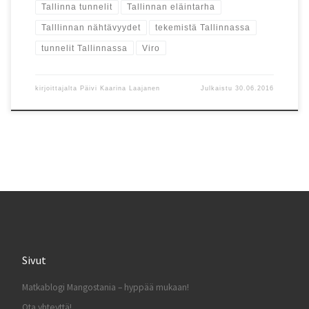
Tallinna tunnelit
Tallinnan eläintarha
Talllinnan nähtävyydet
tekemistä Tallinnassa
tunnelit Tallinnassa
Viro
kirjoittajalta
Päivi Kaarina Laajanen
Julkaistu
30.06.2016
Sivut
Matkablogi Mangostania – hyppää mukaan!
Ota yhteyttä!