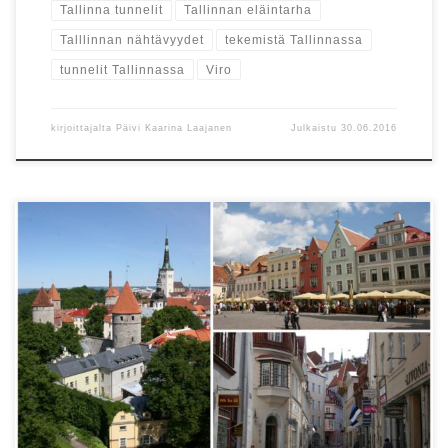
Tallinna tunnelit
Tallinnan eläintarha
Talllinnan nähtävyydet
tekemistä Tallinnassa
tunnelit Tallinnassa
Viro
kirjoittajalta
Päivi Kaarina Laajanen
Julkaistu
30.06.2016
Teemme kesäkuussa koko perheen blogimatkan lahden toiselle
puolelle ja pääsemme testaamaan, mitä kaikkea Tallinna tarjoaa
lapsiperheille.