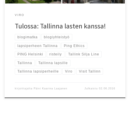
VIRO
Tulossa: Tallinna lasten kanssa!
blogimatka
blogiyhteistyö
lapsiperheen Tallinna
Ping Ethics
PING Helsinki
risteily
Tallink Silja Line
Tallinna
Tallinna lapsille
Tallinna lapsiperheille
Viro
Visit Tallinn
kirjoittajalta
Päivi Kaarina Laajanen
Julkaistu
02.06.2016