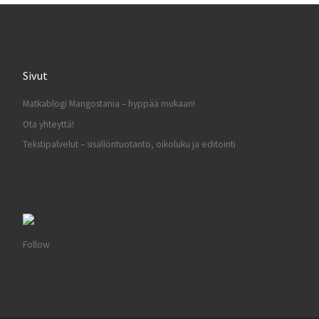
Sivut
Matkablogi Mangostania – hyppää mukaan!
Ota yhteyttä!
Tekstipalvelut – sisällöntuotanto, oikoluku ja editointi
Follow