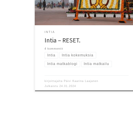
INTIA
Intia – RESET.
4 kommentit
Intia
Intia kokemuksia
Intia matkablogi
Intia matkailu
kirjoittajalta
Päivi Kaarina Laajanen
Julkaistu
24.01.2024