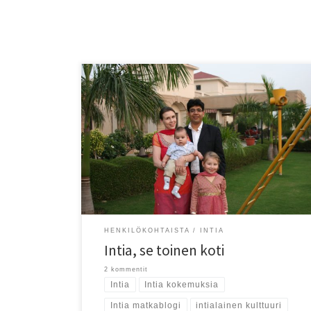
Elämän arpajaisissa sain maan, joka vuodesta toiseen
jaksaa raivostuttaa ja ihastuttaa.
HENKILÖKOHTAISTA
INTIA
Intia, se toinen koti
2 kommentit
Intia
Intia kokemuksia
Intia matkablogi
intialainen kulttuuri