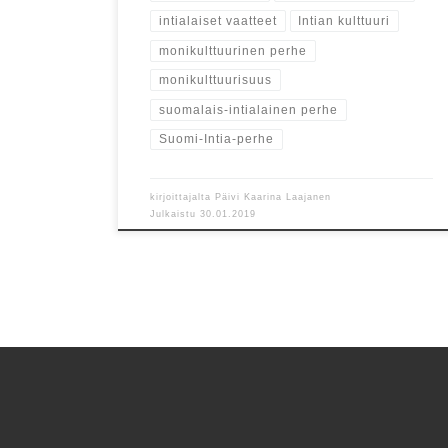
intialaiset vaatteet
Intian kulttuuri
monikulttuurinen perhe
monikulttuurisuus
suomalais-intialainen perhe
Suomi-Intia-perhe
kirjoittajalta
Päivi Kaarina Laajanen
Julkaistu
30.01.2019