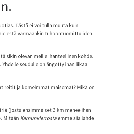
n.
uotias. Tästä ei voi tulla muuta kuin
ielestä varmaankin tuhoontuomittu idea.
sikin olevan meille ihanteellinen kohde.
 Yhdelle seudulle on ängetty ihan liikaa
mat reitit ja komeimmat maisemat? Mikä on
etriä (josta ensimmäiset 3 km menee ihan
). Mitään
Karhunkierrosta
emme siis lähde