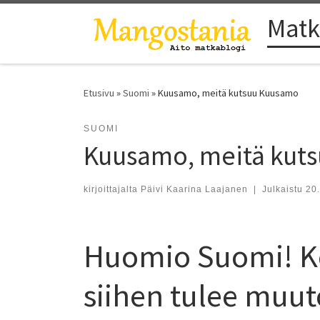
Matk
Skip to content
Etusivu
»
Suomi
»
Kuusamo, meitä kutsuu Kuusamo
SUOMI
Kuusamo, meitä kut
kirjoittajalta
Päivi Kaarina Laajanen
|
Julkaistu
20
Huomio Suomi! Kes
siihen tulee muut