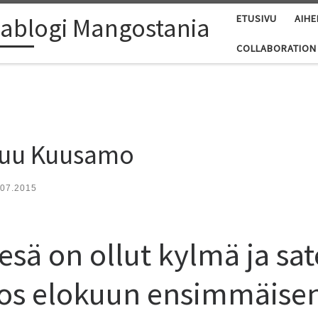
ablogi Mangostania
ETUSIVU
AIHE
COLLABORATION
suu Kuusamo
.07.2015
ä on ollut kylmä ja sat
os elokuun ensimmäisenä