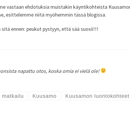
e vastaan ehdotuksia muistakin käyntikohteista Kuusamon s
mme, esittelemme niitä myöhemmin tässä blogissa.
tä ennen: peukut pystyyn, että sää suosii!!!
sista napattu otos, koska omia ei vielä ole!
 matkailu
Kuusamo
Kuusamon luontokohteet