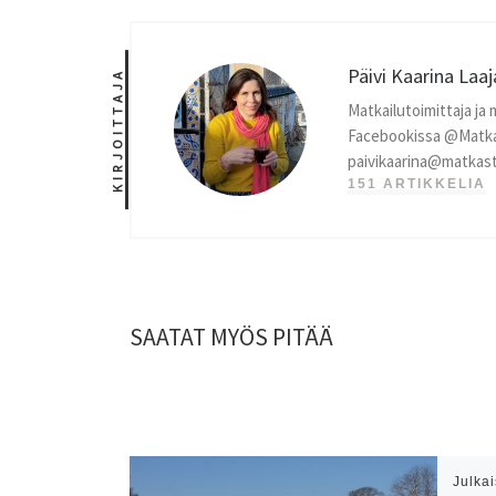
Päivi Kaarina Laa
KIRJOITTAJA
Matkailutoimittaja ja 
Facebookissa @Matka
paivikaarina@matkast
151 ARTIKKELIA
SAATAT MYÖS PITÄÄ
Julka