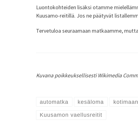
Luontokohteiden lisäksi otamme mielellämm
Kuusamo-reitillä. Jos ne päätyvät listalle
Tervetuloa seuraamaan matkaamme, mutta si
Kuvana poikkeuksellisesti Wikimedia Common
automatka
kesäloma
kotimaan
Kuusamon vaellusreitit