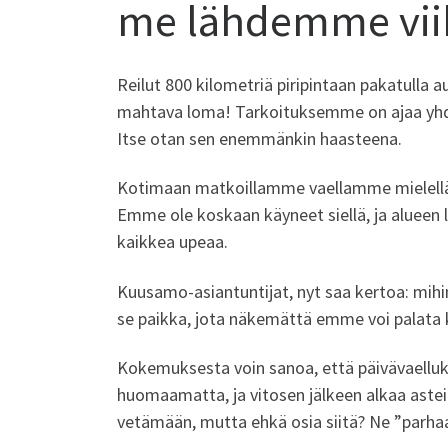
me lähdemme vii
Reilut 800 kilometriä piripintaan pakatulla au
mahtava loma! Tarkoituksemme on ajaa yhd
Itse otan sen enemmänkin haasteena.
Kotimaan matkoillamme vaellamme mielellämm
Emme ole koskaan käyneet siellä, ja alueen l
kaikkea upeaa.
Kuusamo-asiantuntijat, nyt saa kertoa: mih
se paikka, jota näkemättä emme voi palata 
Kokemuksesta voin sanoa, että päivävaelluk
huomaamatta, ja vitosen jälkeen alkaa asteit
vetämään, mutta ehkä osia siitä? Ne ”parhaa