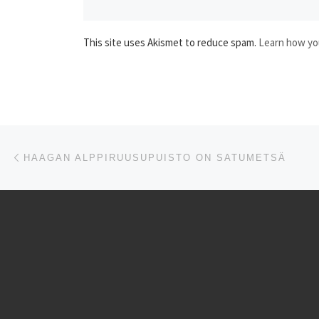
This site uses Akismet to reduce spam.
Learn how yo
Artikkelien navigointi
Edellinen
HAAGAN ALPPIRUUSUPUISTO ON SATUMETSÄ