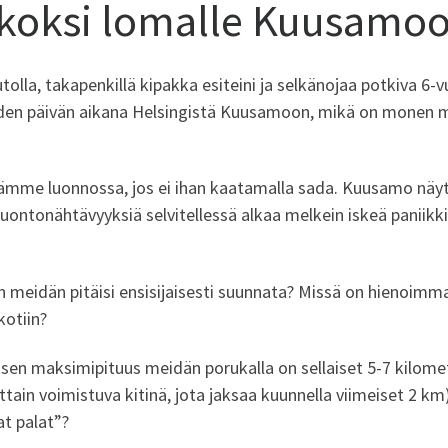
koksi lomalle Kuusamoo
tolla, takapenkillä kipakka esiteini ja selkänojaa potkiva 6-v
en päivän aikana Helsingistä Kuusamoon, mikä on monen m
e luonnossa, jos ei ihan kaatamalla sada. Kuusamo näyttäi
uontonähtävyyksiä selvitellessä alkaa melkein iskeä paniikki.
in meidän pitäisi ensisijaisesti suunnata? Missä on hienoim
kotiin?
sen maksimipituus meidän porukalla on sellaiset 5-7 kilom
tain voimistuva kitinä, jota jaksaa kuunnella viimeiset 2 km
t palat”?