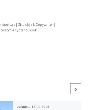
öntuottaja | Oikolukija & Copywriter |
eistyö & työtarjoukset:
Julkaistu
16.09.2015