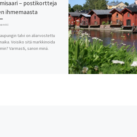
isaari – postikortteja
en ihmemaasta
entti
aupungin talvi on aliarvostettu
aika. Voisiko sitä markkinoida
in? Varmasti, sanon minä.