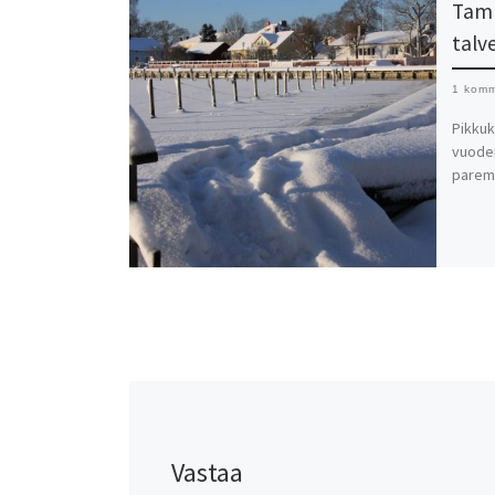
Tamm
talv
1 komm
Pikkuk
vuoden
paremm
Vastaa