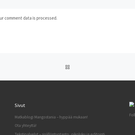
ur comment data is processed.
ARTIKKELISIVULLE
Sivut
Fol
Matkablogi Mangostania – hyppää mukaan!
Ota yhteyttä!
Tekstipalvelut – sisällöntuotanto, oikoluku ja editointi