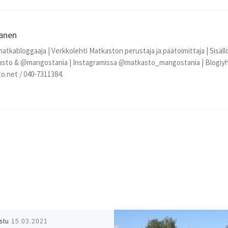
janen
matkabloggaaja | Verkkolehti Matkaston perustaja ja päätoimittaja | Sisäll
sto & @mangostania | Instagramissa @matkasto_mangostania | Blogiyht
o.net / 040-7311384.
istu
15.03.2021