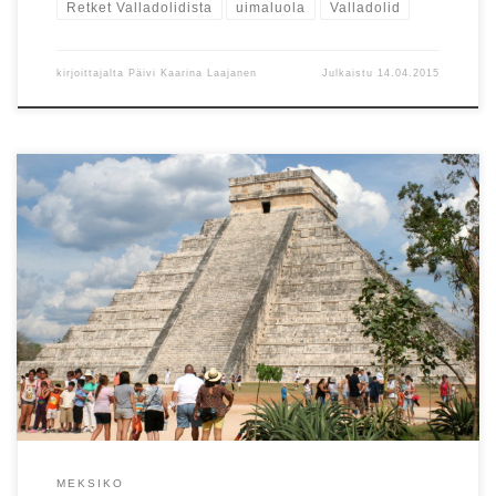
Retket Valladolidista
uimaluola
Valladolid
kirjoittajalta
Päivi Kaarina Laajanen
Julkaistu
14.04.2015
On vain yksi Chichen Itza. Kun Kukulkanin pyramidi ensimmäistä
kertaa kohoaa silmien edessä, tapahtuu jotakin
maagista. Tajuntaan iskee ymmärrys siitä, ettei tätä paikkaa
esittäviä kuvia voi enää koskaan katsoa samalla tavalla kuin ennen.
MEKSIKO