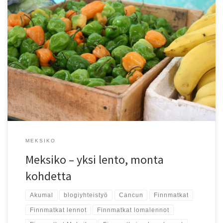
Rantoja, raunioita ja riippumattoja! Meksikoon kannattaa matkustaa
nyt, kun sinne pääsee helposti suorilla lennoilla.
MEKSIKO
Meksiko – yksi lento, monta
kohdetta
Akumal
blogiyhteistyö
Cancun
Finnmatkat
Finnmatkat lennot
Finnmatkat lomalennot