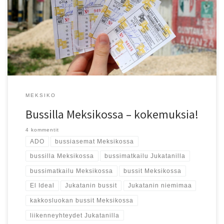
Älä maksa turhasta – hyppää Jukatanilla rohkeasti kakkosluokan
bussin kyytiin. Se vie perille ihan yhtä pehmein penkein, hiukan
myöhässä ehkä.
MEKSIKO
Bussilla Meksikossa – kokemuksia!
4 kommentit
ADO
bussiasemat Meksikossa
bussilla Meksikossa
bussimatkailu Jukatanilla
bussimatkailu Meksikossa
bussit Meksikossa
El Ideal
Jukatanin bussit
Jukatanin niemimaa
kakkosluokan bussit Meksikossa
liikenneyhteydet Jukatanilla