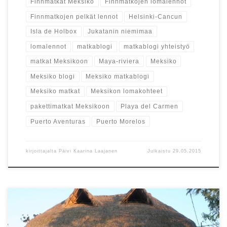
Finnmatkat Meksiko
Finnmatkojen lomalennot
Finnmatkojen pelkät lennot
Helsinki-Cancun
Isla de Holbox
Jukatanin niemimaa
lomalennot
matkablogi
matkablogi yhteistyö
matkat Meksikoon
Maya-riviera
Meksiko
Meksiko blogi
Meksiko matkablogi
Meksiko matkat
Meksikon lomakohteet
pakettimatkat Meksikoon
Playa del Carmen
Puerto Aventuras
Puerto Morelos
kirjoittajalta
Päivi Kaarina Laajanen
Julkaistu
29.05.2015