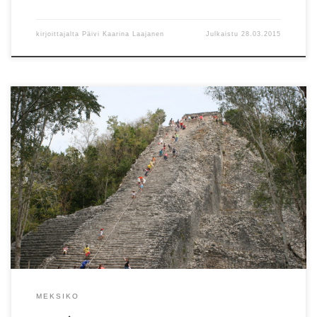
kirjoittajalta
Päivi Kaarina Laajanen
Julkaistu
28.03.2015
Pikkuinen Cobá on yksinkertainen kylä viidakon keskellä. Sillä on
aarre: kokonainen raunioitunut mayakaupunki.
MEKSIKO