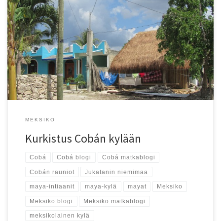
Kun mayarauniot on tutkittu, ei Meksikon Cobássa ole yhtään
mitään tekemistä. Juuri siksi se onkin niin kiinnostava paikka!
MEKSIKO
Kurkistus Cobán kylään
Cobá
Cobá blogi
Cobá matkablogi
Cobán rauniot
Jukatanin niemimaa
maya-intiaanit
maya-kylä
mayat
Meksiko
Meksiko blogi
Meksiko matkablogi
meksikolainen kylä