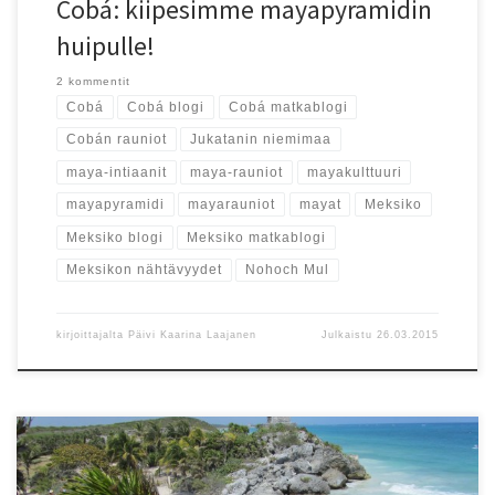
Cobá: kiipesimme mayapyramidin
huipulle!
2 kommentit
Cobá
Cobá blogi
Cobá matkablogi
Cobán rauniot
Jukatanin niemimaa
maya-intiaanit
maya-rauniot
mayakulttuuri
mayapyramidi
mayarauniot
mayat
Meksiko
Meksiko blogi
Meksiko matkablogi
Meksikon nähtävyydet
Nohoch Mul
kirjoittajalta
Päivi Kaarina Laajanen
Julkaistu
26.03.2015