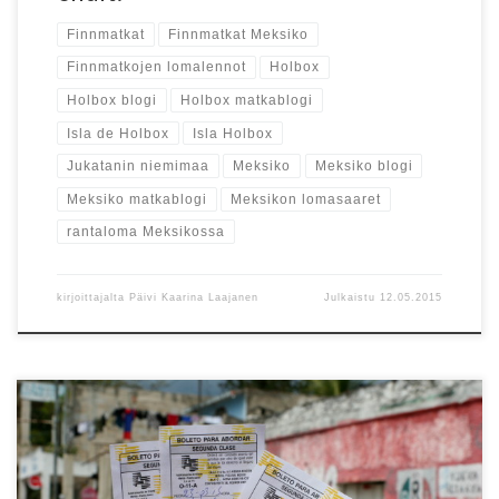
Finnmatkat
Finnmatkat Meksiko
Finnmatkojen lomalennot
Holbox
Holbox blogi
Holbox matkablogi
Isla de Holbox
Isla Holbox
Jukatanin niemimaa
Meksiko
Meksiko blogi
Meksiko matkablogi
Meksikon lomasaaret
rantaloma Meksikossa
kirjoittajalta
Päivi Kaarina Laajanen
Julkaistu
12.05.2015