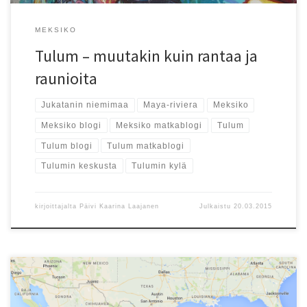
MEKSIKO
Tulum – muutakin kuin rantaa ja
raunioita
Jukatanin niemimaa
Maya-riviera
Meksiko
Meksiko blogi
Meksiko matkablogi
Tulum
Tulum blogi
Tulum matkablogi
Tulumin keskusta
Tulumin kylä
kirjoittajalta
Päivi Kaarina Laajanen
Julkaistu
20.03.2015