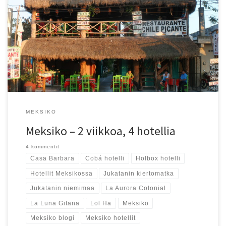
No okei paljastetaan, missä yövyimme! Näillä hotellivalinnoilla
teimme Meksikon-matkasta näköisemme.
MEKSIKO
Meksiko – 2 viikkoa, 4 hotellia
4 kommentit
Casa Barbara
Cobá hotelli
Holbox hotelli
Hotellit Meksikossa
Jukatanin kiertomatka
Jukatanin niemimaa
La Aurora Colonial
La Luna Gitana
Lol Ha
Meksiko
Meksiko blogi
Meksiko hotellit