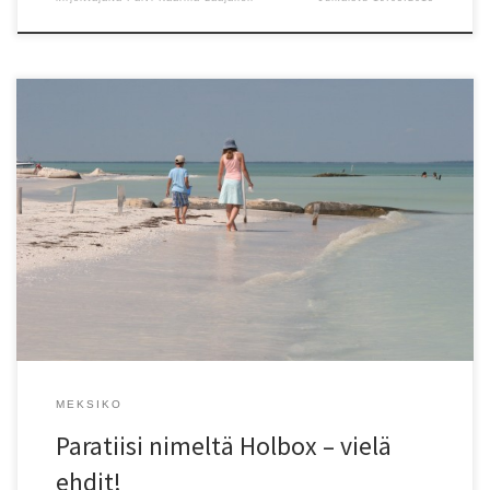
Kerron salaisuuden. Meksikon Isla Holbox on tulevaisuuden
hittikohde, johon on mentävä NYT. Kohta siellä käyvät kaikki!
MEKSIKO
Paratiisi nimeltä Holbox – vielä
ehdit!