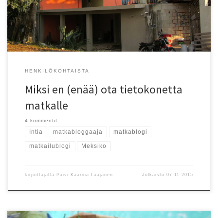
HENKILÖKOHTAISTA
Miksi en (enää) ota tietokonetta
matkalle
4 kommentit
Intia
matkabloggaaja
matkablogi
matkailublogi
Meksiko
kirjoittajalta
Päivi Kaarina Laajanen
Julkaistu
07.11.2015