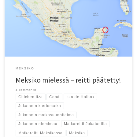
Onko Tulum, Coba, Valladolid tai Holbox tuttu? Nyt saa antaa
vinkkejä!
MEKSIKO
Meksiko mielessä – reitti päätetty!
4 kommentit
Chichen Itza
Cobá
Isla de Holbox
Jukatanin kiertomatka
Jukatanin matkasuunnitelma
Jukatanin niemimaa
Matkareitti Jukatanilla
Matkareitti Meksikossa
Meksiko