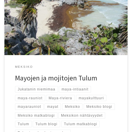
Tulum, Meksiko: onhan se vaikuttavaa, että mayat rakensivat
temppelinsä lähes biitsille. Tälle rauniokierrokselle kannattaa ottaa
uikkarit mukaan!
MEKSIKO
Mayojen ja mojitojen Tulum
Jukatanin niemimaa
maya-intiaanit
maya-rauniot
Maya-riviera
mayakulttuuri
mayarauniot
mayat
Meksiko
Meksiko blogi
Meksiko matkablogi
Meksikon nähtävyydet
Tulum
Tulum blogi
Tulum matkablogi