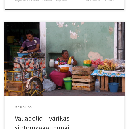
kirjoittajalta
Päivi Kaarina Laajanen
Julkaistu
08.04.2015
Matkallamme halusin ehdottomasti kokea aidon
meksikolaiskaupungin tunnelman. Merida kiinnosti mutta oli syrjässä
reitiltämme. Kun Chichen Itzan lähellä sijaitsevaa Valladolidia
kutsuttiin löytämässäni lehtiartikkelissa Mini-Meridaksi, innostuinkin
valitsemaan sen.
MEKSIKO
Valladolid – värikäs
siirtomaakaupunki