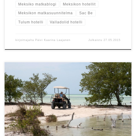
Meksiko matkablogi
Meksikon hotellit
Meksikon matkasuunnitelma
Sac Be
Tulum hotelli
Valladolid hotelli
kirjoittajalta
Päivi Kaarina Laajanen
Julkaistu
27.05.2015
Paras päivä Meksikossa? Isla Holboxilla saimme hetken kuvitella
olevamme unohduksissa autiolla saarella – ja otimme hullun riskin
keihäsrauskujen kanssa!