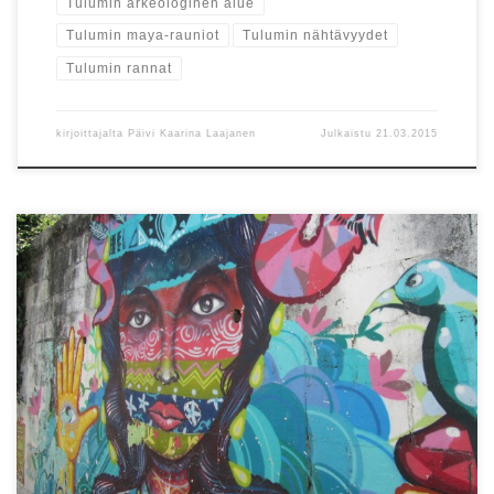
Tulumin arkeologinen alue
Tulumin maya-rauniot
Tulumin nähtävyydet
Tulumin rannat
kirjoittajalta
Päivi Kaarina Laajanen
Julkaistu
21.03.2015
Meksikon Tulum tunnetaan upeasta maya-intiaanien
raunioalueesta ja pitkästä, hienohiekkaisesta rannasta. Tämä
postaus ei kerro kummastakaan.