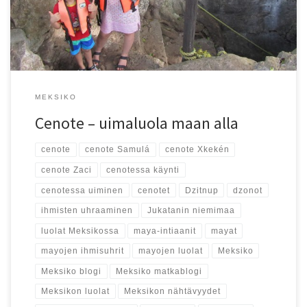
MEKSIKO
Cenote – uimaluola maan alla
cenote
cenote Samulá
cenote Xkekén
cenote Zaci
cenotessa käynti
cenotessa uiminen
cenotet
Dzitnup
dzonot
ihmisten uhraaminen
Jukatanin niemimaa
luolat Meksikossa
maya-intiaanit
mayat
mayojen ihmisuhrit
mayojen luolat
Meksiko
Meksiko blogi
Meksiko matkablogi
Meksikon luolat
Meksikon nähtävyydet