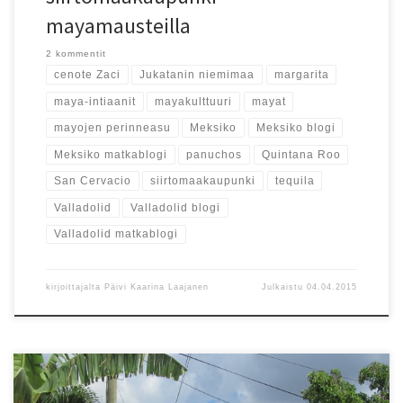
mayamausteilla
2 kommentit
cenote Zaci
Jukatanin niemimaa
margarita
maya-intiaanit
mayakulttuuri
mayat
mayojen perinneasu
Meksiko
Meksiko blogi
Meksiko matkablogi
panuchos
Quintana Roo
San Cervacio
siirtomaakaupunki
tequila
Valladolid
Valladolid blogi
Valladolid matkablogi
kirjoittajalta
Päivi Kaarina Laajanen
Julkaistu
04.04.2015