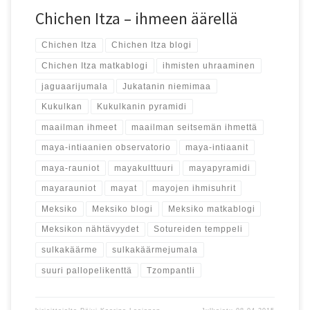
Chichen Itza – ihmeen äärellä
Chichen Itza
Chichen Itza blogi
Chichen Itza matkablogi
ihmisten uhraaminen
jaguaarijumala
Jukatanin niemimaa
Kukulkan
Kukulkanin pyramidi
maailman ihmeet
maailman seitsemän ihmettä
maya-intiaanien observatorio
maya-intiaanit
maya-rauniot
mayakulttuuri
mayapyramidi
mayarauniot
mayat
mayojen ihmisuhrit
Meksiko
Meksiko blogi
Meksiko matkablogi
Meksikon nähtävyydet
Sotureiden temppeli
sulkakäärme
sulkakäärmejumala
suuri pallopelikenttä
Tzompantli