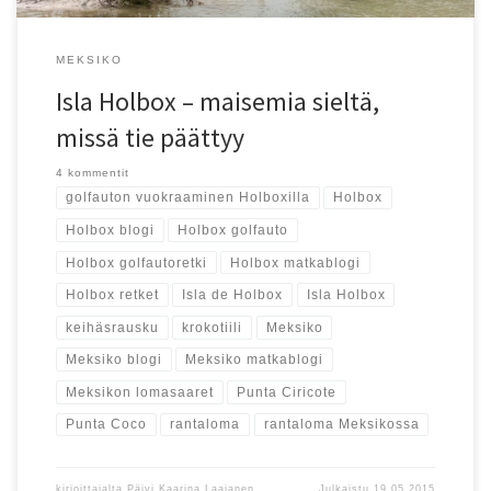
MEKSIKO
Isla Holbox – maisemia sieltä,
missä tie päättyy
4 kommentit
golfauton vuokraaminen Holboxilla
Holbox
Holbox blogi
Holbox golfauto
Holbox golfautoretki
Holbox matkablogi
Holbox retket
Isla de Holbox
Isla Holbox
keihäsrausku
krokotiili
Meksiko
Meksiko blogi
Meksiko matkablogi
Meksikon lomasaaret
Punta Ciricote
Punta Coco
rantaloma
rantaloma Meksikossa
kirjoittajalta
Päivi Kaarina Laajanen
Julkaistu
19.05.2015