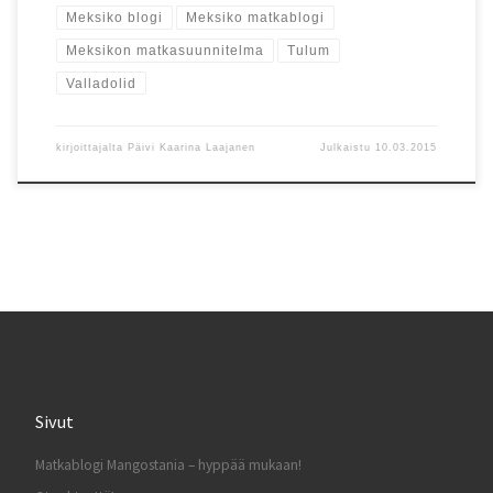
Meksiko blogi
Meksiko matkablogi
Meksikon matkasuunnitelma
Tulum
Valladolid
kirjoittajalta
Päivi Kaarina Laajanen
Julkaistu
10.03.2015
Sivut
Matkablogi Mangostania – hyppää mukaan!