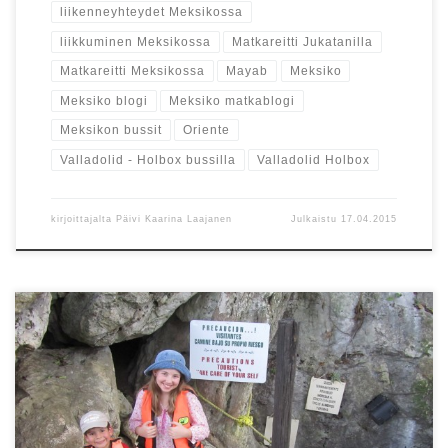
liikenneyhteydet Meksikossa
liikkuminen Meksikossa
Matkareitti Jukatanilla
Matkareitti Meksikossa
Mayab
Meksiko
Meksiko blogi
Meksiko matkablogi
Meksikon bussit
Oriente
Valladolid - Holbox bussilla
Valladolid Holbox
kirjoittajalta
Päivi Kaarina Laajanen
Julkaistu
17.04.2015
Meksiko osaa yllättää. Cenotessa uiminen nousi yhdeksi
matkamme kohokohdista, vaikka aluksi suhtauduimme
sinne pulahtamiseen pienellä varauksella.